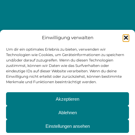
LINKS
Einwilligung verwalten
Jobs
Um dir ein optimales Erlebnis zu bieten, verwenden wir
Kontakt & Termine
Technologien wie Cookies, um Geräteinformationen zu speichern
und/oder darauf zuzugreifen. Wenn du diesen Technologien
Angebot & Preise
zustimmst, können wir Daten wie das Surfverhalten oder
eindeutige IDs auf dieser Website verarbeiten. Wenn du deine
Probetraining
Einwilligung nicht erteilst oder zurückziehst, können bestimmte
Merkmale und Funktionen beeinträchtigt werden.
Akzeptieren
© Copyright -
VITURA - Personal Training 1010 Wien
Ablehnen
Impressum
Webdesign
,
App
&
Grafikdesign
aus Wien von
Ameisenhaufen.at
Einstellungen ansehen